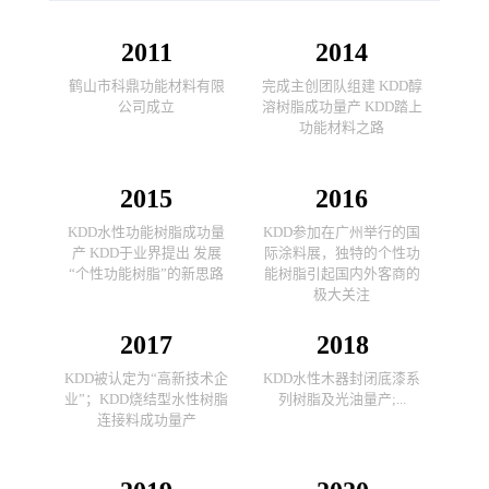
2011
2014
鹤山市科鼎功能材料有限
完成主创团队组建 KDD醇
公司成立
溶树脂成功量产 KDD踏上
功能材料之路
2015
2016
KDD水性功能树脂成功量
KDD参加在广州举行的国
产 KDD于业界提出 发展
际涂料展，独特的个性功
“个性功能树脂”的新思路
能树脂引起国内外客商的
极大关注
2017
2018
KDD被认定为“高新技术企
KDD水性木器封闭底漆系
业”；KDD烧结型水性树脂
列树脂及光油量产;...
连接料成功量产