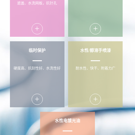
遮盖、水洗网板，抗针孔
+
+
临时保护
水性/醇溶手喷漆
硬度高、抗刮性好、水洗性好
耐水性、快干、附着力广
+
+
水性电镀光油