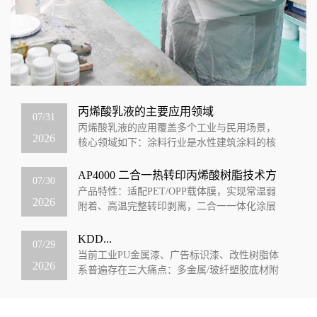
丙烯酸乳液的主要应用领域
07/31
丙烯酸乳液的应用覆盖多个工业与民用场景，
2026
核心领域如下：涂料行业‌是水性建筑涂料的核
心成膜物质，占下游应用的74%，可用于内墙外
墙乳胶漆、地坪涂料、防水涂料等，同...
AP4000 二合一热转印丙烯酸树脂技术方
07/30
案
产品特性：适配PET/OPP载体膜，实现常温弱
2026
附着、高温完整转印剥离，二合一一体化涂层
一、产品核心定位：可控弱界面二合一树脂
AP4000是专为热转印、烫印、电子...
KDD...
07/29
当前工业PU金属漆、广告标识漆、改性树脂体
2026
系普遍存在三大痛点：多金属/玻纤塑胶底材附
着力差、泡水易发白脱落、含苯溶剂环保受
限、漆膜光泽与硬度无法兼顾。KDD科鼎...