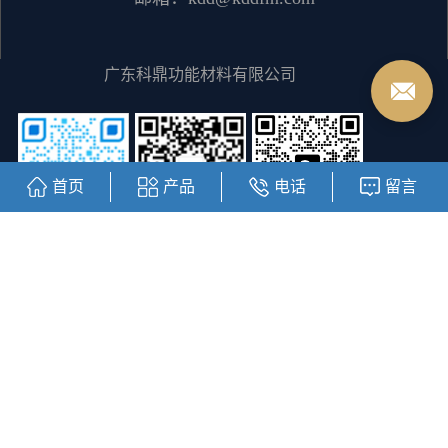
广东科鼎功能材料有限公司
首页
产品
电话
留言
客服二维码
阿里巴巴商城
公众号二维码
Copyright © https://www.kddfm.com/ 广东科鼎功能材料有限公司
粤ICP备12064828号
主要从事于
湖北水性丙烯酸树脂
,
湖北丙烯酸
树脂
,
湖北醇溶树脂
, 欢迎来电咨询！
热推信息
|
企业分站
|
网站
地图
|
RSS
|
XML
|
您有
1
条询盘信息！
友情链接：
线性模组滑台
直线模组滑台