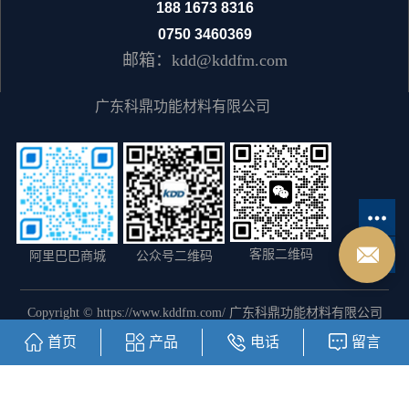
188 1673 8316
0750 3460369
邮箱：kdd@kddfm.com
广东科鼎功能材料有限公司
客服二维码
阿里巴巴商城
公众号二维码
Copyright © https://www.kddfm.com/ 广东科鼎功能材料有限公司
粤ICP备12064828号
主要从事于
水性丙烯酸树脂
,
丙烯酸树脂
,
醇溶
首页
产品
电话
留言
树脂
, 欢迎来电咨询！
热推信息
|
企业分站
|
网站地图
|
RSS
|
XML
|
您暂无新询盘信息！