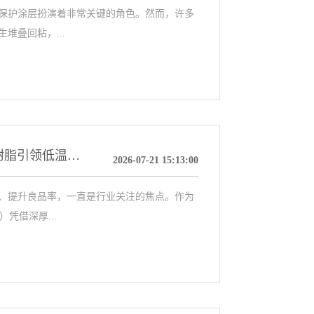
保护涂层扮演着非常关键的角色。然而，许多
堆叠回粘，...
突破高温壁垒，赋能精密制造：科鼎MR8002W树脂引领低温烧结新趋势
2026-07-21 15:13:00
、提升良品率，一直是行业关注的焦点。作为
凭借深厚...