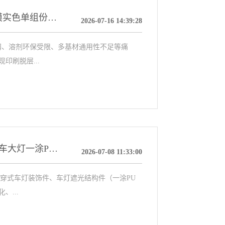
科鼎 MR1620T｜表印油墨专用丙烯酸树脂，薄膜实色单组份自干体系高性能解决方案
2026-07-16 14:39:28
色弱、溶剂环保受限、多基材通用性不足等痛
印刷脱层...
【KDD MR1667羟基丙烯酸树脂】解决新能源汽车大灯一涂PU高光黑漆镭雕模糊、掉漆、耐候差痛点｜高相容高光泽精准镭雕专用树脂方案
2026-07-08 11:33:00
、贯穿式车灯装饰件、车灯遮光结构件（一涂PU
...