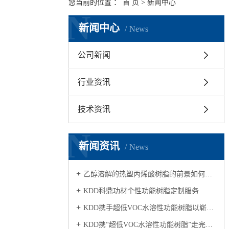
您当前的位置 ：
首 页
>
新闻中心
N
新闻中心
News
公司新闻
行业资讯
技术资讯
N
新闻资讯
News
乙醇溶解的热塑丙烯酸树脂的前景如何？适合应用在哪个行业？
KDD科鼎功材个性功能树脂定制服务
KDD携手超低VOC水溶性功能树脂以崭新的面貌亮相2018广州涂展，得到国内外宾客的高度关注
KDD携“超低VOC水溶性功能树脂”走完第二十三届涂展旅程