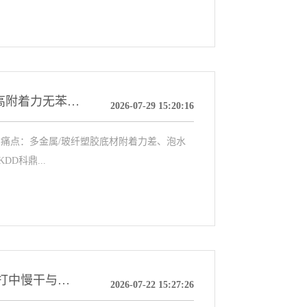
KDD MR7323E功能性羟基丙烯酸树脂｜多基材高附着力无苯PU漆专用树脂干货选型指南
2026-07-29 15:20:16
痛点：多金属/玻纤塑胶底材附着力差、泡水
D科鼎...
【KDD科鼎 AH1788W】水溶性丙烯酸树脂：主打中慢干与水洗无残留的“临时保护”方案
2026-07-22 15:27:26