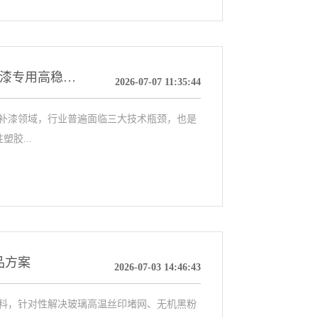
SP4502功能性丙烯酸树脂：难附着塑胶基材手喷漆专用高稳定树脂
2026-07-07 11:35:44
补漆领域，行业普遍面临三大技术瓶颈，也是
胶...
品方案
2026-07-03 14:46:43
料，针对性解决玻璃高温丝印堵网、无机黑粉