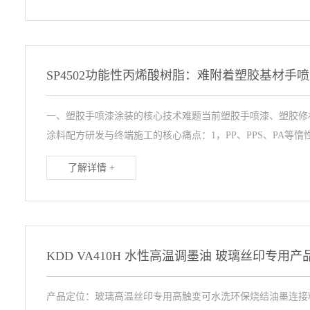
一、塑胶手喷漆涂装的核心技术难题当前塑胶手喷漆、塑胶修
涂料配方研发与终端施工的核心痛点：1，PP、PPS、PA等惰性塑
了解详情 +
KDD VA410H 水性高温调墨油 玻璃丝印专用产
产品定位：玻璃高温丝印专用高触变可水洗环保烧结油墨连接