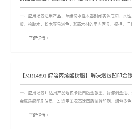
一、应用场景适用产品：单组份水性木器封闭实色底漆、水性木
板、橡胶木、松木等易渗色 / 涨筋木材的室内家具、橱柜、门板
了解详情 +
一、应用场景1. 适用产品烟包卡纸凹版金银墨、醇溶调金油
金属质感印刷油墨。2. 适用工况高速凹版轮转印刷、烟包多色叠
了解详情 +