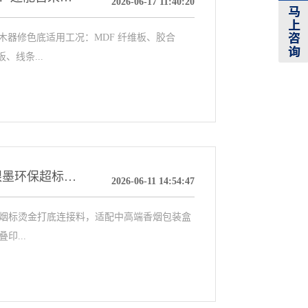
2026-06-17 11:40:20
器修色底适用工况：MDF 纤维板、胶合
、线条...
【MR14891 醇溶丙烯酸树脂】解决烟包凹印金银墨环保超标、金粉发黑、折裂掉墨痛点｜全乙醇合成、低酸价、改性热塑工艺
2026-06-11 14:54:47
、烟标烫金打底连接料，适配中高端香烟包装盒
印...