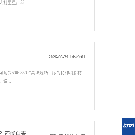
批量量产丝...
2026-06-29 14:49:01
受500~850℃高温烧结工序的特种树脂材
...
纤维板上做水性漆封闭？高填充单组份实色底漆？还能自来水洗枪？【科鼎 AP1000Y】来帮你