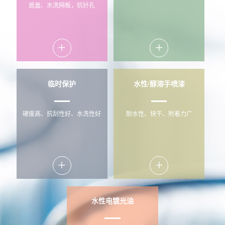
遮盖、水洗网板，抗针孔
+
+
临时保护
水性/醇溶手喷漆
硬度高、抗刮性好、水洗性好
耐水性、快干、附着力广
+
+
水性电镀光油