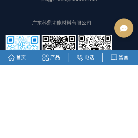
广东科鼎功能材料有限公司
首页
产品
电话
留言
客服二维码
阿里巴巴商城
公众号二维码
Copyright © https://www.kddfm.com/ 广东科鼎功能材料有限公司
粤ICP备12064828号
主要从事于
内蒙古水性丙烯酸树脂
,
内蒙古丙
烯酸树脂
,
内蒙古醇溶树脂
, 欢迎来电咨询！
热推信息
|
企业分站
|
网站地图
|
RSS
|
XML
|
您有
1
条询盘信息！
友情链接：
线性模组滑台
直线模组滑台