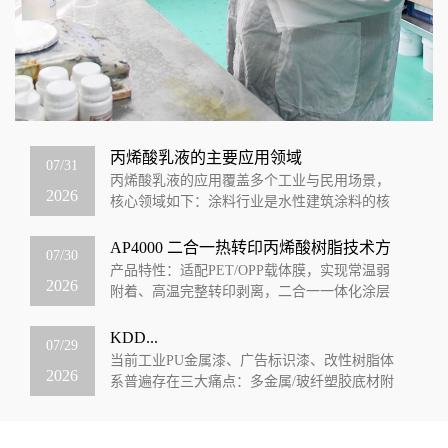
丙烯酸乳液的主要应用领域
07/31
丙烯酸乳液的应用覆盖多个工业与民用场景，
2026
核心领域如下：涂料行业‌是水性建筑涂料的核
心成膜物质，占下游应用的74%，可用于内墙外
墙乳胶漆、地坪涂料、防水涂料等，同...
AP4000 二合一热转印丙烯酸树脂技术方
07/30
案
产品特性：适配PET/OPP载体膜，实现常温弱
2026
附着、高温完整转印剥离，二合一一体化涂层
一、产品核心定位：可控弱界面二合一树脂
AP4000是专为热转印、烫印、电子...
KDD...
07/29
当前工业PU金属漆、广告标识漆、改性树脂体
2026
系普遍存在三大痛点：多金属/玻纤塑胶底材附
着力差、泡水易发白脱落、含苯溶剂环保受
限、漆膜光泽与硬度无法兼顾。KDD科鼎...