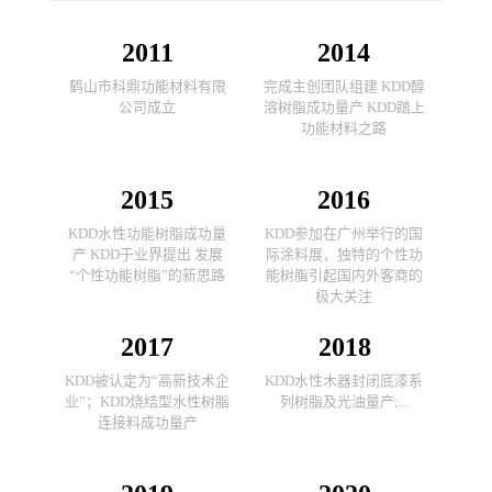
2011
2014
鹤山市科鼎功能材料有限
完成主创团队组建 KDD醇
公司成立
溶树脂成功量产 KDD踏上
功能材料之路
2015
2016
KDD水性功能树脂成功量
KDD参加在广州举行的国
产 KDD于业界提出 发展
际涂料展，独特的个性功
“个性功能树脂”的新思路
能树脂引起国内外客商的
极大关注
2017
2018
KDD被认定为“高新技术企
KDD水性木器封闭底漆系
业”；KDD烧结型水性树脂
列树脂及光油量产;...
连接料成功量产