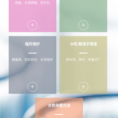
遮盖、水洗网板，抗针孔
+
+
临时保护
水性/醇溶手喷漆
硬度高、抗刮性好、水洗性好
耐水性、快干、附着力广
+
+
水性电镀光油