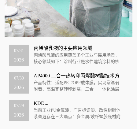
丙烯酸乳液的主要应用领域
07/31
丙烯酸乳液的应用覆盖多个工业与民用场景，
2026
核心领域如下：涂料行业‌是水性建筑涂料的核
心成膜物质，占下游应用的74%，可用于内墙外
墙乳胶漆、地坪涂料、防水涂料等，同...
AP4000 二合一热转印丙烯酸树脂技术方
07/30
案
产品特性：适配PET/OPP载体膜，实现常温弱
2026
附着、高温完整转印剥离，二合一一体化涂层
一、产品核心定位：可控弱界面二合一树脂
AP4000是专为热转印、烫印、电子...
KDD...
07/29
当前工业PU金属漆、广告标识漆、改性树脂体
2026
系普遍存在三大痛点：多金属/玻纤塑胶底材附
着力差、泡水易发白脱落、含苯溶剂环保受
限、漆膜光泽与硬度无法兼顾。KDD科鼎...