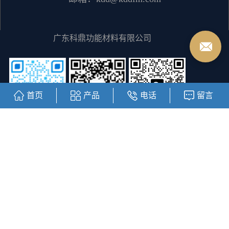
广东科鼎功能材料有限公司
首页
产品
电话
留言
客服二维码
阿里巴巴商城
公众号二维码
Copyright © https://www.kddfm.com/ 广东科鼎功能材料有限公司
粤ICP备12064828号
主要从事于
中山水性丙烯酸树脂
,
中山丙烯酸
树脂
,
中山醇溶树脂
, 欢迎来电咨询！
热推信息
|
企业分站
|
网站
地图
|
RSS
|
XML
|
您有
1
条询盘信息！
友情链接：
线性模组滑台
直线模组滑台