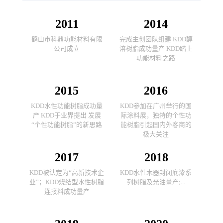
2011
2014
鹤山市科鼎功能材料有限
完成主创团队组建 KDD醇
公司成立
溶树脂成功量产 KDD踏上
功能材料之路
2015
2016
KDD水性功能树脂成功量
KDD参加在广州举行的国
产 KDD于业界提出 发展
际涂料展，独特的个性功
“个性功能树脂”的新思路
能树脂引起国内外客商的
极大关注
2017
2018
KDD被认定为“高新技术企
KDD水性木器封闭底漆系
业”；KDD烧结型水性树脂
列树脂及光油量产;...
连接料成功量产