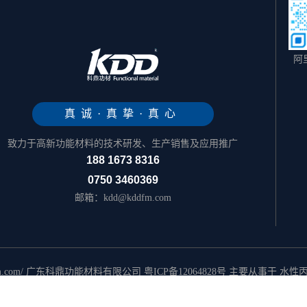
阿
真诚·真挚·真心
致力于高新功能材料的技术研发、生产销售及应用推广
188 1673 8316
0750 3460369
邮箱：kdd@kddfm.com
w.kddfm.com/ 广东科鼎功能材料有限公司
粤ICP备12064828号
主要从事于
水性
脂
, 欢迎来电咨询！