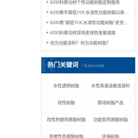
KDD科鼎功材个性功能树脂定制服务
KDD携手超低VOC水溶性功能树脂以崭新的面貌亮相2018广州涂展，得到国内外宾客的高度关注
KDD携“超低VOC水溶性功能树脂”走完第二十三届涂展旅程
KDD科鼎功材坚持走绿色发展道路
何为功能涂料？何为功能树脂？
K
热门关键词
Keywords
水性透明树脂
水性高温油墨连接料
改性树脂
醇溶树脂产品
改性热塑丙烯酸树脂
功能型丙烯酸树脂
热塑性丙烯酸树脂
环保树脂