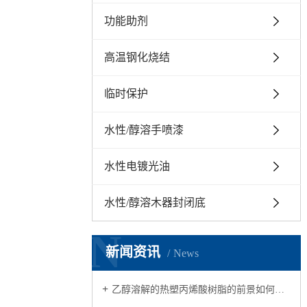
功能助剂
高温钢化烧结
临时保护
水性/醇溶手喷漆
水性电镀光油
水性/醇溶木器封闭底
N
新闻资讯
News
乙醇溶解的热塑丙烯酸树脂的前景如何？适合应用在哪个行业？