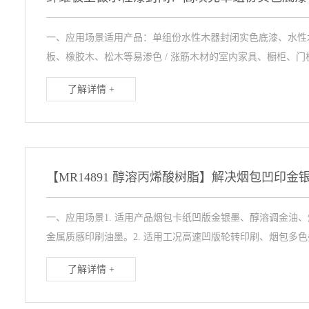
一、应用场景适用产品：单组份水性木器封闭实色底漆、水性木
板、橡胶木、松木等易渗色 / 涨筋木材的室内家具、橱柜、门板
了解详情 +
一、应用场景1. 适用产品烟包卡纸凹版金银墨、醇溶调金油
金属质感印刷油墨。2. 适用工况高速凹版轮转印刷、烟包多色叠
了解详情 +