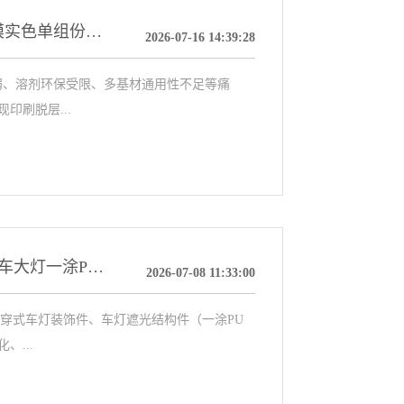
科鼎 MR1620T｜表印油墨专用丙烯酸树脂，薄膜实色单组份自干体系高性能解决方案
2026-07-16 14:39:28
色弱、溶剂环保受限、多基材通用性不足等痛
印刷脱层...
【KDD MR1667羟基丙烯酸树脂】解决新能源汽车大灯一涂PU高光黑漆镭雕模糊、掉漆、耐候差痛点｜高相容高光泽精准镭雕专用树脂方案
2026-07-08 11:33:00
、贯穿式车灯装饰件、车灯遮光结构件（一涂PU
...