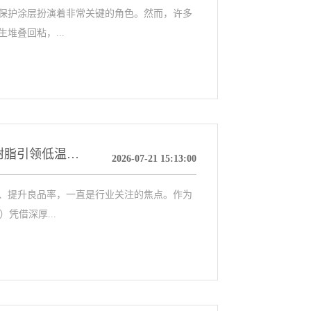
保护涂层扮演着非常关键的角色。然而，许多
堆叠回粘，...
突破高温壁垒，赋能精密制造：科鼎MR8002W树脂引领低温烧结新趋势
2026-07-21 15:13:00
、提升良品率，一直是行业关注的焦点。作为
凭借深厚...