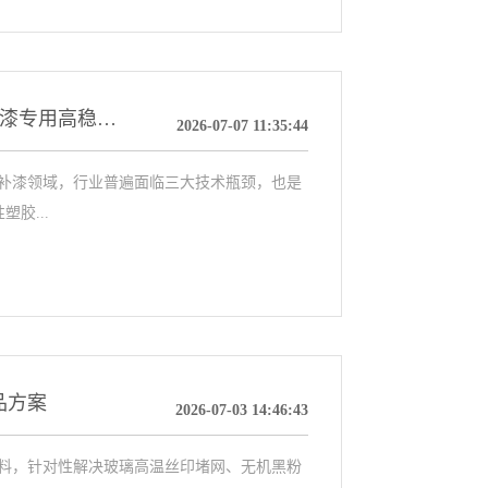
SP4502功能性丙烯酸树脂：难附着塑胶基材手喷漆专用高稳定树脂
2026-07-07 11:35:44
补漆领域，行业普遍面临三大技术瓶颈，也是
胶...
品方案
2026-07-03 14:46:43
料，针对性解决玻璃高温丝印堵网、无机黑粉