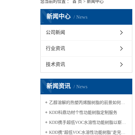
您当前的位置 ：
首 页
>
新闻中心
N
新闻中心
News
公司新闻
行业资讯
技术资讯
N
新闻资讯
News
乙醇溶解的热塑丙烯酸树脂的前景如何？适合应用在哪个行业？
KDD科鼎功材个性功能树脂定制服务
KDD携手超低VOC水溶性功能树脂以崭新的面貌亮相2018广州涂展，得到国内外宾客的高度关注
KDD携“超低VOC水溶性功能树脂”走完第二十三届涂展旅程