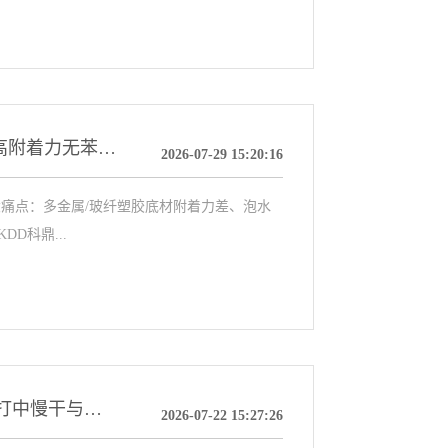
KDD MR7323E功能性羟基丙烯酸树脂｜多基材高附着力无苯PU漆专用树脂干货选型指南
2026-07-29 15:20:16
痛点：多金属/玻纤塑胶底材附着力差、泡水
D科鼎...
【KDD科鼎 AH1788W】水溶性丙烯酸树脂：主打中慢干与水洗无残留的“临时保护”方案
2026-07-22 15:27:26