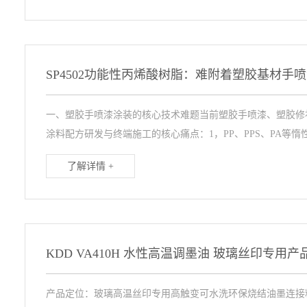
一、塑胶手喷漆涂装的核心技术难题当前塑胶手喷漆、塑胶修
涂料配方研发与终端施工的核心痛点：1，PP、PPS、PA等惰性塑
了解详情 +
KDD VA410H 水性高温调墨油 玻璃丝印专用产
产品定位：玻璃高温丝印专用高触变可水洗环保烧结油墨连接