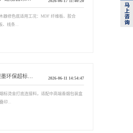
2026-06-17 11:40:20
器修色底适用工况：MDF 纤维板、胶合
、线条...
【MR14891 醇溶丙烯酸树脂】解决烟包凹印金银墨环保超标、金粉发黑、折裂掉墨痛点｜全乙醇合成、低酸价、改性热塑工艺
2026-06-11 14:54:47
、烟标烫金打底连接料，适配中高端香烟包装盒
印...