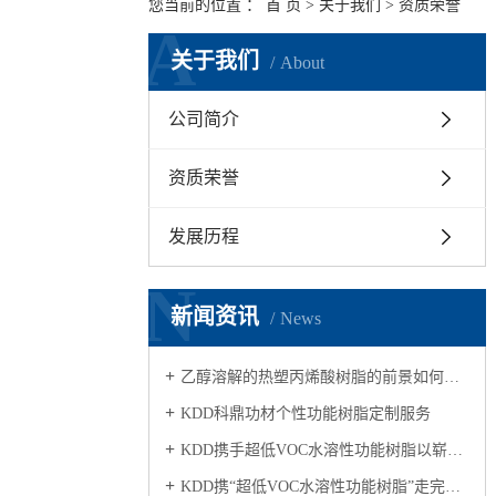
您当前的位置 ：
首 页
>
关于我们
>
资质荣誉
A
关于我们
About
公司简介
资质荣誉
发展历程
N
新闻资讯
News
乙醇溶解的热塑丙烯酸树脂的前景如何？适合应用在哪个行业？
KDD科鼎功材个性功能树脂定制服务
KDD携手超低VOC水溶性功能树脂以崭新的面貌亮相2018广州涂展，得到国内外宾客的高度关注
KDD携“超低VOC水溶性功能树脂”走完第二十三届涂展旅程