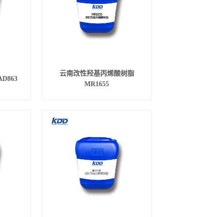
云南改性羟基丙烯酸树脂
D863
MR1655