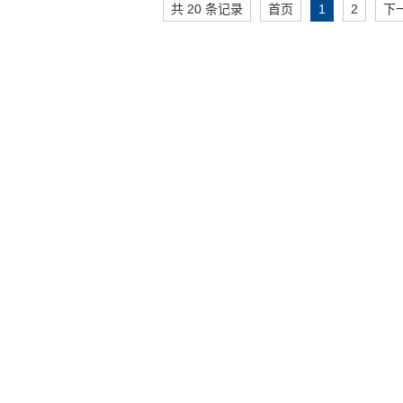
共 20 条记录
首页
1
2
下