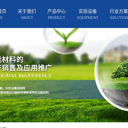
首页
关于我们
产品中心
实验设备
行业方案
E
ABOUT
PRODUCT
EQUIPMENT
SOLUTION