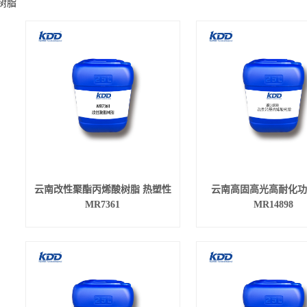
树脂
云南改性聚酯丙烯酸树脂 热塑性
云南高固高光高耐化功
MR7361
MR14898