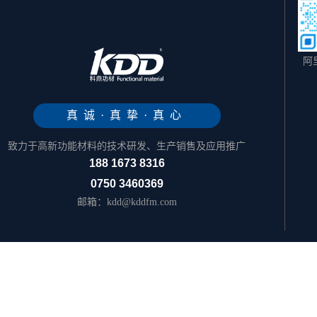
阿
真诚·真挚·真心
致力于高新功能材料的技术研发、生产销售及应用推广
188 1673 8316
0750 3460369
邮箱：kdd@kddfm.com
ww.kddfm.com/ 广东科鼎功能材料有限公司
粤ICP备12064828号
主要从事于
云南
脂
,
云南醇溶树脂
, 欢迎来电咨询！