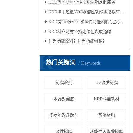
KDD科鼎功材个性功能树脂定制服务
KDD携手超低VOC水溶性功能树脂以崭新的面貌亮相2018广州涂展，得到国内外宾客的高度关注
KDD携“超低VOC水溶性功能树脂”走完第二十三届涂展旅程
KDD科鼎功材坚持走绿色发展道路
何为功能涂料？何为功能树脂？
K
热门关键词
Keywords
树脂溶剂
UV改质树脂
木器封闭底
KDD科鼎功材
多功能改质助剂
醇溶树脂
改性树脂
功能性丙烯酸树脂