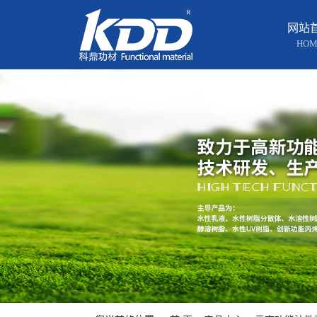
网站
HOM