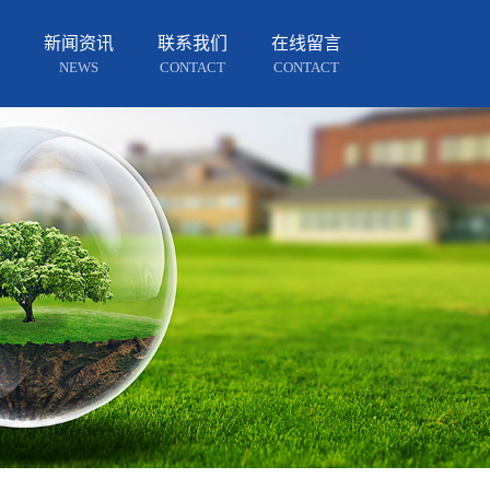
新闻资讯
联系我们
在线留言
NEWS
CONTACT
CONTACT