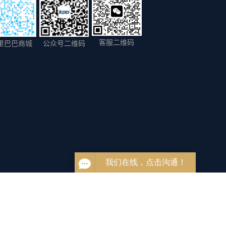
客服二维码
里巴巴商城
公众号二维码
水性丙烯酸树脂
,
云南丙烯酸树