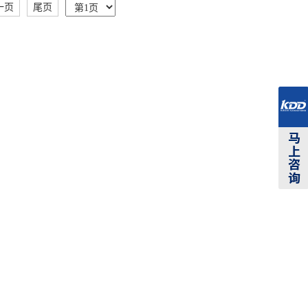
一页
尾页