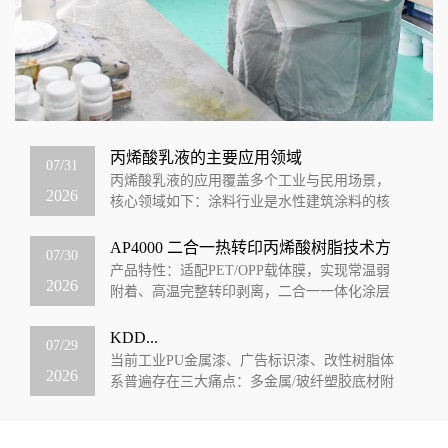
丙烯酸乳液的主要应用领域
07/31
丙烯酸乳液的应用覆盖多个工业与民用场景，
2026
核心领域如下：涂料行业‌是水性建筑涂料的核
心成膜物质，占下游应用的74%，可用于内墙外
墙乳胶漆、地坪涂料、防水涂料等，同...
AP4000 二合一热转印丙烯酸树脂技术方
07/30
案
产品特性：适配PET/OPP载体膜，实现常温弱
2026
附着、高温完整转印剥离，二合一一体化涂层
一、产品核心定位：可控弱界面二合一树脂
AP4000是专为热转印、烫印、电子...
KDD...
07/29
当前工业PU金属漆、广告标识漆、改性树脂体
2026
系普遍存在三大痛点：多金属/玻纤塑胶底材附
着力差、泡水易发白脱落、含苯溶剂环保受
限、漆膜光泽与硬度无法兼顾。KDD科鼎...