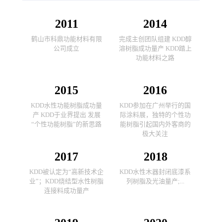
2011
2014
鹤山市科鼎功能材料有限
完成主创团队组建 KDD醇
公司成立
溶树脂成功量产 KDD踏上
功能材料之路
2015
2016
KDD水性功能树脂成功量
KDD参加在广州举行的国
产 KDD于业界提出 发展
际涂料展，独特的个性功
“个性功能树脂”的新思路
能树脂引起国内外客商的
极大关注
2017
2018
KDD被认定为“高新技术企
KDD水性木器封闭底漆系
业”；KDD烧结型水性树脂
列树脂及光油量产;...
连接料成功量产