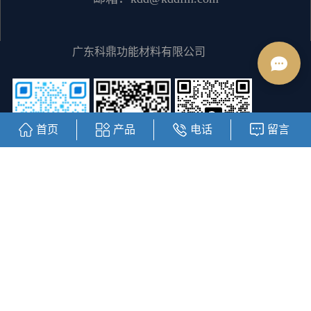
广东科鼎功能材料有限公司
首页
产品
电话
留言
客服二维码
阿里巴巴商城
公众号二维码
Copyright © http://www.kddfm.com/ 广东科鼎功能材料有限公司
粤
ICP备12064828号
主要从事于
德阳水性丙烯酸树脂
,
德阳丙烯酸树
脂
,
德阳醇溶树脂
, 欢迎来电咨询！
热推信息
|
企业分站
|
网站地
图
|
RSS
|
XML
|
您有
1
条询盘信息！
友情链接：
线性模组滑台
直线模组滑台