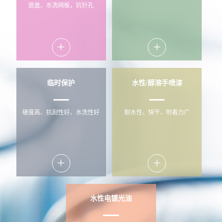
遮盖、水洗网板，抗针孔
+
+
临时保护
水性/醇溶手喷漆
硬度高、抗刮性好、水洗性好
耐水性、快干、附着力广
+
+
水性电镀光油