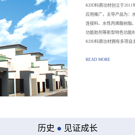
KDD科鼎功材创立于20
应用推广，主导产品为：
连接料、水性丙烯酸树脂
功能助剂等新型特色功能
KDD科鼎功材拥有多项自
ISO9001：2015质
配备具有危险化学经营许
READ MORE
KDD科鼎功材作为水性丙
于......
历史
●
见证成长