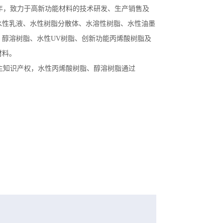
11年，致力于高新功能材料的技术研发、生产销售及
水性乳液、水性树脂分散体、水溶性树脂、水性油墨
、醇溶树脂、水性UV树脂、创新功能丙烯酸树脂及
材料。
主知识产权，水性丙烯酸树脂、醇溶树脂通过
量管理体系认证，并获得高新技术企业称号，醇溶树脂厂家
可及安全生产资质的管理完善的生产基地。
烯酸树脂、醇溶树脂的推动者，核心成员曾服务