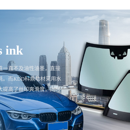
glass ink
璃油墨，部分同类油墨易干
干净，还是要靠有机溶剂重
璃油墨连接料制得的油墨，测
无堵网，水溶性佳，网板重新