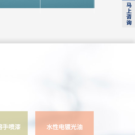
溶手喷漆
水性电镀光油