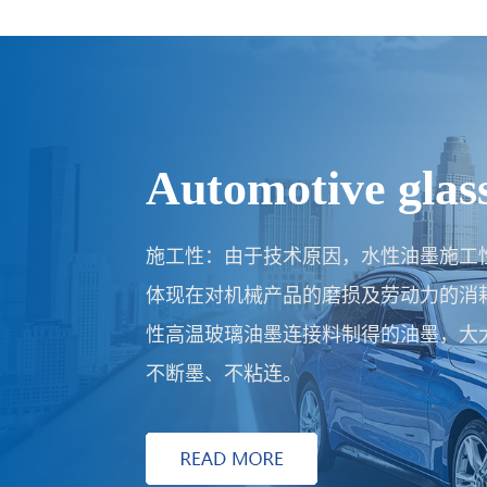
Home appliance 
可水洗网板：对比市面上同类型高温玻
结堵网，水溶性不佳，自来水难以清洗
洗。而KDD科鼎功材采用水性高温玻
试停机3小时，重新开机可继续丝印，
利用率大大提高。