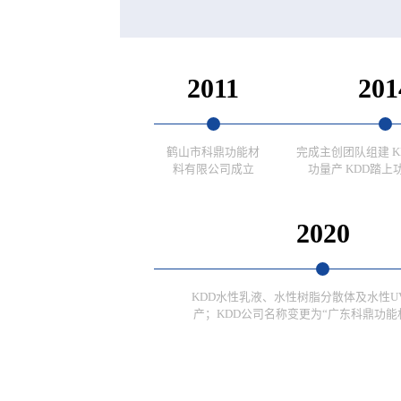
2011
201
鹤山市科鼎功能材
完成主创团队组建 
料有限公司成立
功量产 KDD踏上
2020
KDD水性乳液、水性树脂分散体及水性U
产；KDD公司名称变更为“广东科鼎功能材