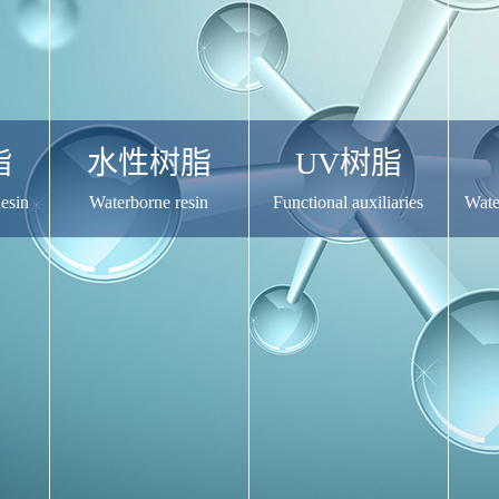
脂
水性树脂
UV树脂
esin
Waterborne resin
Functional auxiliaries
Wate