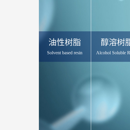
油性树脂
醇溶树
Solvent based resin
Alcohol Soluble R