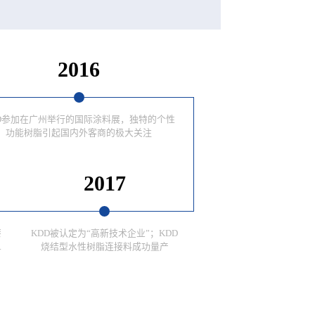
2016
D参加在广州举行的国际涂料展，独特的个性
功能树脂引起国内外客商的极大关注
2017
漆
KDD被认定为“高新技术企业”；KDD
.
烧结型水性树脂连接料成功量产