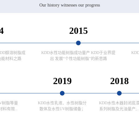
Our history witnesses our progress
4
2015
KDD醇溶树脂成
KDD水性功能树脂成功量产 KDD于业界提
KD
功能材料之路
出 发展“个性功能树脂”的新思路
2019
2018
V树脂等量
KDD水性乳液、水性树脂分
KDD水性木器封闭底
料有限...
散体及水性UV树脂储备；
系列树脂及光油量产;..