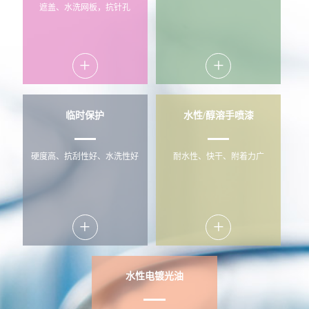
遮盖、水洗网板，抗针孔
+
+
临时保护
水性/醇溶手喷漆
硬度高、抗刮性好、水洗性好
耐水性、快干、附着力广
+
+
水性电镀光油