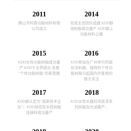
2011
2014
鹤山市科鼎功能材料有限
完成主创团队组建 KDD醇
公司成立
溶树脂成功量产 KDD踏上
功能材料之路
2015
2016
KDD水性功能树脂成功量
KDD参加在广州举行的国
产 KDD于业界提出 发展
际涂料展，独特的个性功
“个性功能树脂”的新思路
能树脂引起国内外客商的
极大关注
2017
2018
KDD被认定为“高新技术企
KDD水性木器封闭底漆系
业”；KDD烧结型水性树脂
列树脂及光油量产;...
连接料成功量产