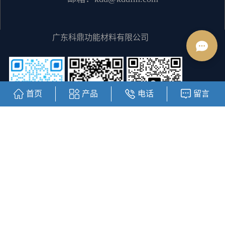
广东科鼎功能材料有限公司
首页
产品
电话
留言
客服二维码
阿里巴巴商城
公众号二维码
Copyright © https://www.kddfm.com/ 广东科鼎功能材料有限公司
粤ICP备12064828号
主要从事于
陕西水性丙烯酸树脂
,
陕西丙烯酸
树脂
,
陕西醇溶树脂
, 欢迎来电咨询！
热推信息
|
企业分站
|
网站
地图
|
RSS
|
XML
|
您有
1
条询盘信息！
友情链接：
线性模组滑台
直线模组滑台