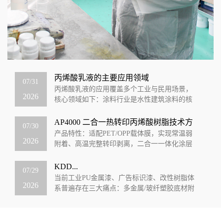
丙烯酸乳液的主要应用领域
07/31
丙烯酸乳液的应用覆盖多个工业与民用场景，
2026
核心领域如下：涂料行业‌是水性建筑涂料的核
心成膜物质，占下游应用的74%，可用于内墙外
墙乳胶漆、地坪涂料、防水涂料等，同...
AP4000 二合一热转印丙烯酸树脂技术方
07/30
案
产品特性：适配PET/OPP载体膜，实现常温弱
2026
附着、高温完整转印剥离，二合一一体化涂层
一、产品核心定位：可控弱界面二合一树脂
AP4000是专为热转印、烫印、电子...
KDD...
07/29
当前工业PU金属漆、广告标识漆、改性树脂体
2026
系普遍存在三大痛点：多金属/玻纤塑胶底材附
着力差、泡水易发白脱落、含苯溶剂环保受
限、漆膜光泽与硬度无法兼顾。KDD科鼎...