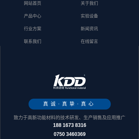
网站首页
关于我们
产品中心
实验设备
行业方案
新闻资讯
联系我们
在线留言
真诚·真挚·真心
致力于高新功能材料的技术研发、生产销售及应用推广
188 1673 8316
0750 3460369